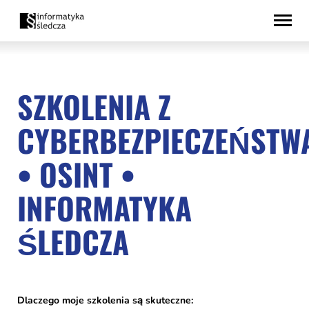
Przejdź
Deklaracja
do
dostępności
treści
SZKOLENIA Z
CYBERBEZPIECZEŃSTW
• OSINT •
INFORMATYKA
ŚLEDCZA
Dlaczego moje szkolenia są skuteczne: