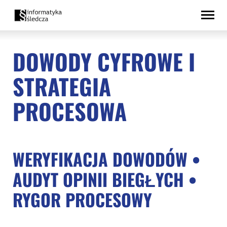
Przejdź
Deklaracja
do
dostępności
treści
DOWODY CYFROWE I
STRATEGIA
PROCESOWA
WERYFIKACJA DOWODÓW •
AUDYT OPINII BIEGŁYCH •
RYGOR PROCESOWY