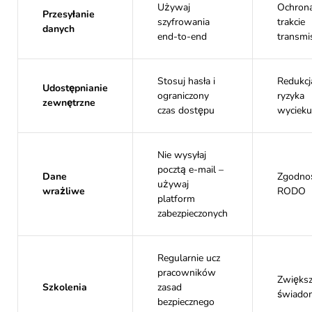
Używaj
Ochron
Przesyłanie
szyfrowania
trakcie
danych
end-to-end
transmis
Stosuj hasła i
Redukcj
Udostępnianie
ograniczony
ryzyka
zewnętrzne
czas dostępu
wycieku
Nie wysyłaj
pocztą e-mail –
Dane
Zgodno
używaj
wrażliwe
RODO
platform
zabezpieczonych
Regularnie ucz
pracowników
Zwiększ
Szkolenia
zasad
świado
bezpiecznego