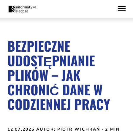
Przejdź
Deklaracja
do
dostępności
treści
BEZPIECZNE
UDOSTĘPNIANIE
PLIKÓW – JAK
CHRONIĆ DANE W
CODZIENNEJ PRACY
12.07.2025
AUTOR: PIOTR WICHRAŃ
· 2 MIN