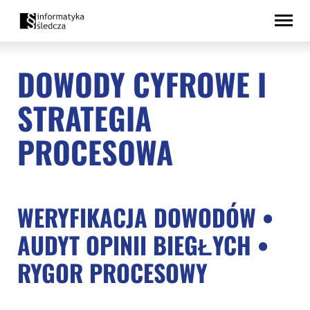
Przejdź
Deklaracja
do
dostępności
treści
DOWODY CYFROWE I
STRATEGIA
PROCESOWA
WERYFIKACJA DOWODÓW •
AUDYT OPINII BIEGŁYCH •
RYGOR PROCESOWY